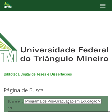
Skip
navigation
Biblioteca Digital de Teses e Dissertações
Página de Busca
Buscar em:
por