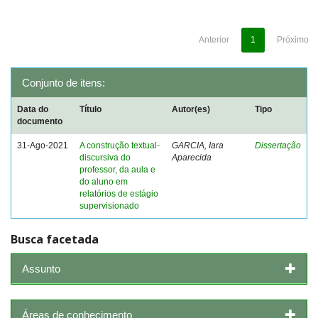
Anterior
1
Próximo
Conjunto de itens:
Data do
Título
Autor(es)
Tipo
documento
31-Ago-2021
A construção textual-
GARCIA, Iara
Dissertação
discursiva do
Aparecida
professor, da aula e
do aluno em
relatórios de estágio
supervisionado
Busca facetada
Assunto
Áreas de conhecimento