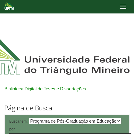
Skip
navigation
Biblioteca Digital de Teses e Dissertações
Página de Busca
Buscar em:
por