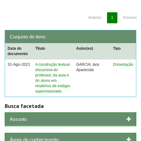
Anterior
1
Próximo
Conjunto de itens:
Data do
Título
Autor(es)
Tipo
documento
31-Ago-2021
A construção textual-
GARCIA, Iara
Dissertação
discursiva do
Aparecida
professor, da aula e
do aluno em
relatórios de estágio
supervisionado
Busca facetada
Assunto
Áreas de conhecimento