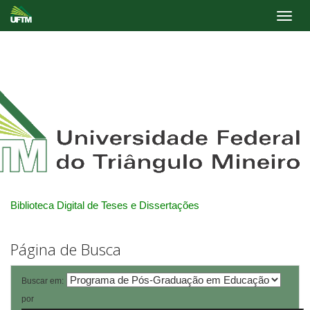
Skip
navigation
Biblioteca Digital de Teses e Dissertações
Página de Busca
Buscar em:
por