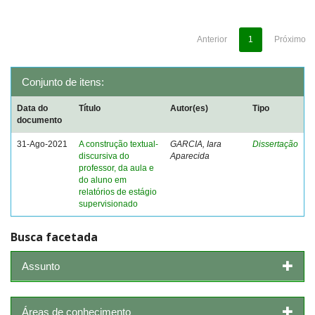
Anterior
1
Próximo
Conjunto de itens:
Data do
Título
Autor(es)
Tipo
documento
31-Ago-2021
A construção textual-
GARCIA, Iara
Dissertação
discursiva do
Aparecida
professor, da aula e
do aluno em
relatórios de estágio
supervisionado
Busca facetada
Assunto
Áreas de conhecimento