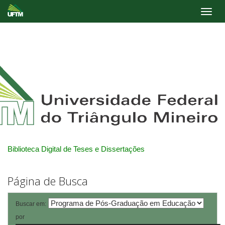
Skip
navigation
Biblioteca Digital de Teses e Dissertações
Página de Busca
Buscar em:
por