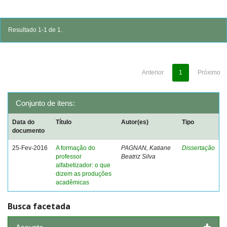
Resultado 1-1 de 1.
Anterior
1
Próximo
Conjunto de itens:
Data do
Título
Autor(es)
Tipo
documento
25-Fev-2016
A formação do
PAGNAN, Katiane
Dissertação
professor
Beatriz Silva
alfabetizador: o que
dizem as produções
acadêmicas
Busca facetada