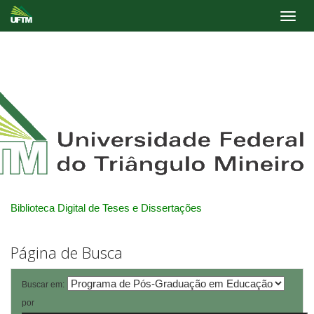
Skip
navigation
Biblioteca Digital de Teses e Dissertações
Página de Busca
Buscar em:
por