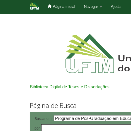
Página inicial
Navegar
Ajuda
Skip
navigation
Biblioteca Digital de Teses e Dissertações
Página de Busca
Buscar em:
por