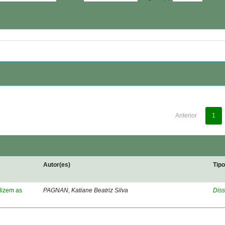
Anterior
1
Autor(es)
Tip
dizem as
PAGNAN, Katiane Beatriz Silva
Diss