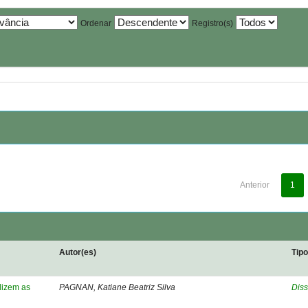
Ordenar
Registro(s)
Anterior
1
Autor(es)
Tip
dizem as
PAGNAN, Katiane Beatriz Silva
Diss