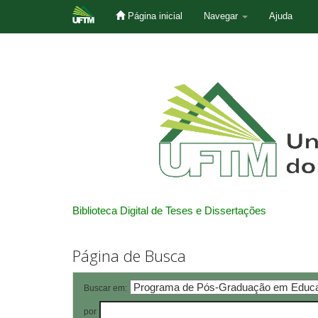
Página inicial
Navegar
Ajuda
Skip
navigation
Biblioteca Digital de Teses e Dissertações
Página de Busca
Buscar em:
por