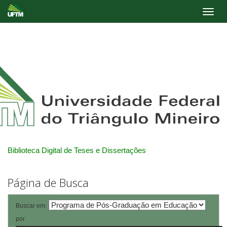
Skip
navigation
Biblioteca Digital de Teses e Dissertações
Página de Busca
Buscar em:
por