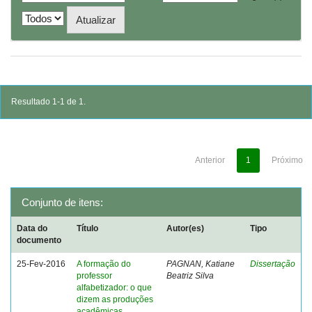
Resultado 1-1 de 1.
Anterior
1
Próximo
Conjunto de itens:
Data do
Título
Autor(es)
Tipo
documento
25-Fev-2016
A formação do
PAGNAN, Katiane
Dissertação
professor
Beatriz Silva
alfabetizador: o que
dizem as produções
acadêmicas