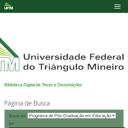
Skip
navigation
Biblioteca Digital de Teses e Dissertações
Página de Busca
Buscar em:
por