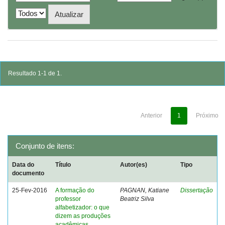
Resultado 1-1 de 1.
Anterior
1
Próximo
Conjunto de itens:
Data do
Título
Autor(es)
Tipo
documento
25-Fev-2016
A formação do
PAGNAN, Katiane
Dissertação
professor
Beatriz Silva
alfabetizador: o que
dizem as produções
acadêmicas