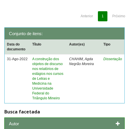
Anterior
1
Próximo
Conjunto de itens:
Data do
Título
Autor(es)
Tipo
documento
31-Ago-2022
A construção dos
CHAHIM, Agda
Dissertação
objetos de discurso
Negrão Moreira
nos relatórios de
estágios nos cursos
de Letras e
Medicina na
Universidade
Federal do
Triângulo Mineiro
Busca facetada
Autor