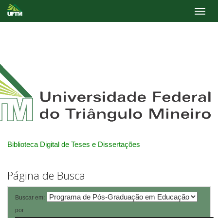
Skip
navigation
Biblioteca Digital de Teses e Dissertações
Página de Busca
Buscar em:
por