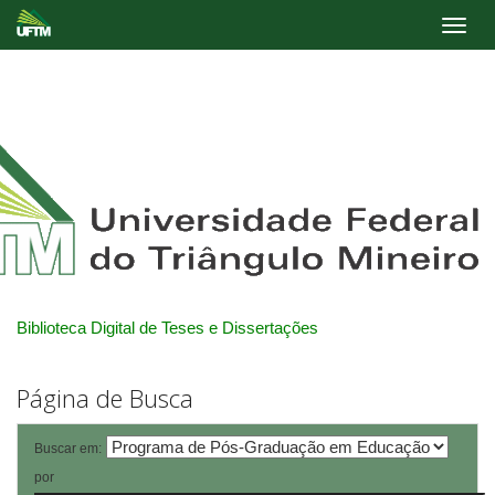
Skip
navigation
Biblioteca Digital de Teses e Dissertações
Página de Busca
Buscar em:
por