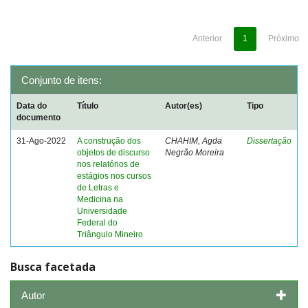
Anterior
1
Próximo
Conjunto de itens:
Data do
Título
Autor(es)
Tipo
documento
31-Ago-2022
A construção dos
CHAHIM, Agda
Dissertação
objetos de discurso
Negrão Moreira
nos relatórios de
estágios nos cursos
de Letras e
Medicina na
Universidade
Federal do
Triângulo Mineiro
Busca facetada
Autor