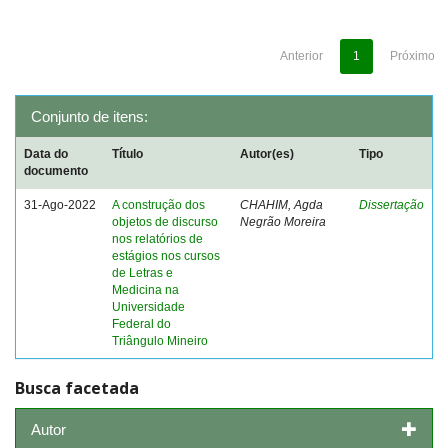
Anterior
1
Próximo
Conjunto de itens:
Data do
Título
Autor(es)
Tipo
documento
31-Ago-2022
A construção dos
CHAHIM, Agda
Dissertação
objetos de discurso
Negrão Moreira
nos relatórios de
estágios nos cursos
de Letras e
Medicina na
Universidade
Federal do
Triângulo Mineiro
Busca facetada
Autor