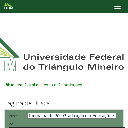
Skip
navigation
Biblioteca Digital de Teses e Dissertações
Página de Busca
Buscar em:
por