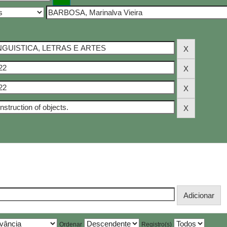
Ordenar
Registro(s)