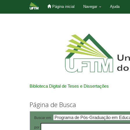
Página inicial
Navegar
Ajuda
Skip
navigation
Biblioteca Digital de Teses e Dissertações
Página de Busca
Buscar em:
por