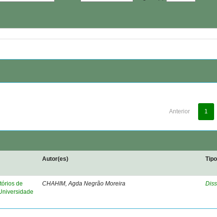
Anterior
1
Autor(es)
Tip
tórios de
CHAHIM, Agda Negrão Moreira
Diss
 Universidade