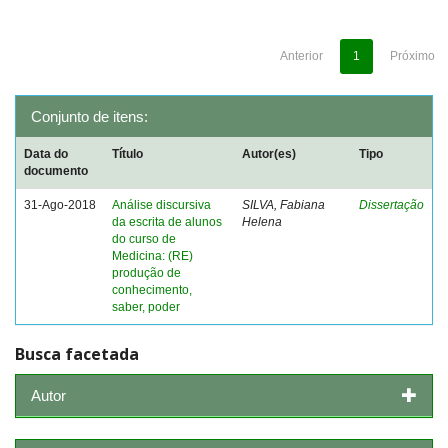
Anterior
1
Próximo
Conjunto de itens:
Data do
Título
Autor(es)
Tipo
documento
31-Ago-2018
Análise discursiva
SILVA, Fabiana
Dissertação
da escrita de alunos
Helena
do curso de
Medicina: (RE)
produção de
conhecimento,
saber, poder
Busca facetada
Autor