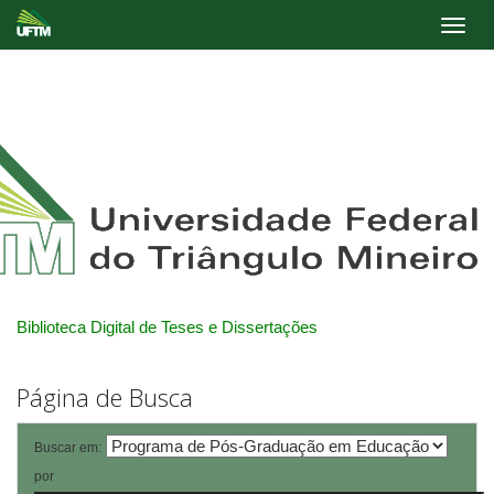
Skip
navigation
Biblioteca Digital de Teses e Dissertações
Página de Busca
Buscar em:
por