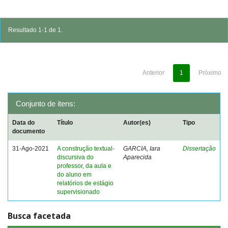
Resultado 1-1 de 1.
Anterior
1
Próximo
Conjunto de itens:
Data do
Título
Autor(es)
Tipo
documento
31-Ago-2021
A construção textual-
GARCIA, Iara
Dissertação
discursiva do
Aparecida
professor, da aula e
do aluno em
relatórios de estágio
supervisionado
Busca facetada