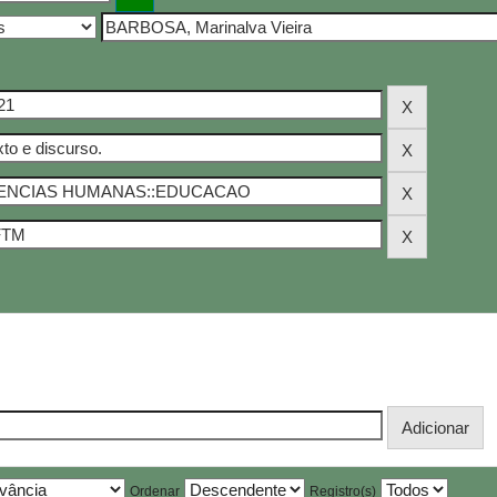
Ordenar
Registro(s)