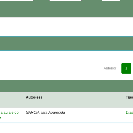
Anterior
1
Autor(es)
Tip
da aula e do
GARCIA, Iara Aparecida
Diss
o