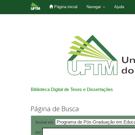
Página inicial
Navegar
Ajuda
Skip
navigation
Biblioteca Digital de Teses e Dissertações
Página de Busca
Buscar em:
por