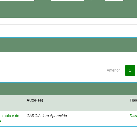
Anterior
1
Autor(es)
Tip
da aula e do
GARCIA, Iara Aparecida
Diss
o