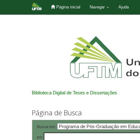
Página inicial
Navegar
Ajuda
Skip
navigation
Biblioteca Digital de Teses e Dissertações
Página de Busca
Buscar em:
por