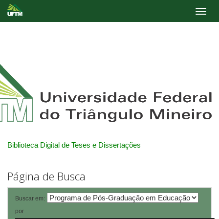
Skip
navigation
Biblioteca Digital de Teses e Dissertações
Página de Busca
Buscar em:
por