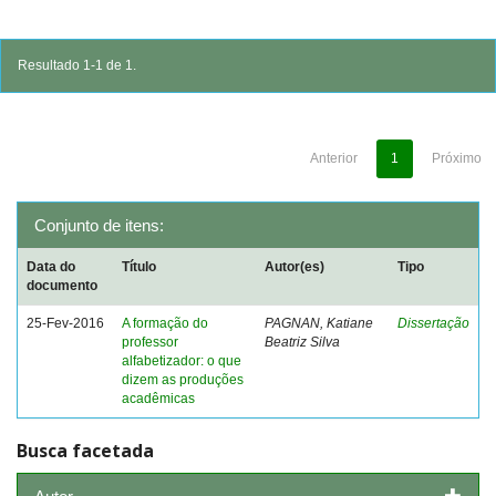
Resultado 1-1 de 1.
Anterior
1
Próximo
Conjunto de itens:
Data do
Título
Autor(es)
Tipo
documento
25-Fev-2016
A formação do
PAGNAN, Katiane
Dissertação
professor
Beatriz Silva
alfabetizador: o que
dizem as produções
acadêmicas
Busca facetada