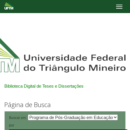
Skip
navigation
Biblioteca Digital de Teses e Dissertações
Página de Busca
Buscar em:
por