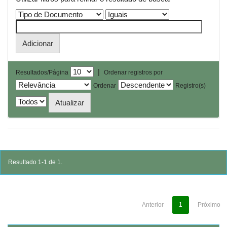
|
Resultados/Página
Ordenar registros por
Ordenar
Registro(s)
Resultado 1-1 de 1.
Anterior
1
Próximo