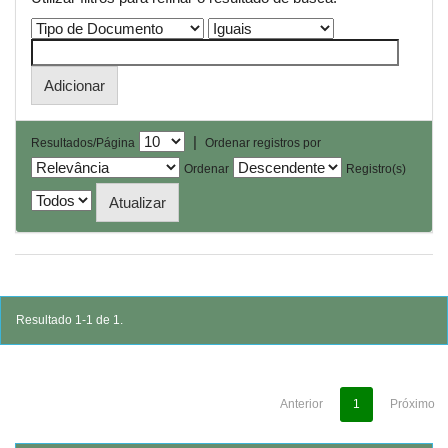
|
Resultados/Página
Ordenar registros por
Ordenar
Registro(s)
Resultado 1-1 de 1.
Anterior
1
Próximo