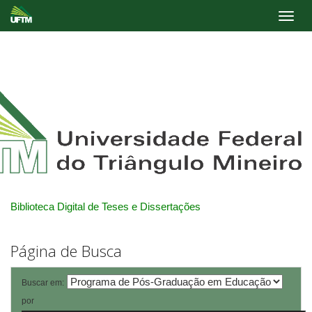
Skip
navigation
Biblioteca Digital de Teses e Dissertações
Página de Busca
Buscar em:
por