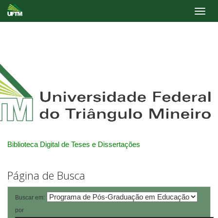
Skip
navigation
Biblioteca Digital de Teses e Dissertações
Página de Busca
Buscar em:
por