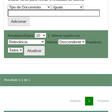
|
Resultados/Página
Ordenar registros por
Ordenar
Registro(s)
Resultado 1-1 de 1.
Anterior
1
Próximo