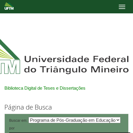
Skip
navigation
Biblioteca Digital de Teses e Dissertações
Página de Busca
Buscar em:
por