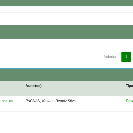
Anterior
1
Autor(es)
Tip
dizem as
PAGNAN, Katiane Beatriz Silva
Diss