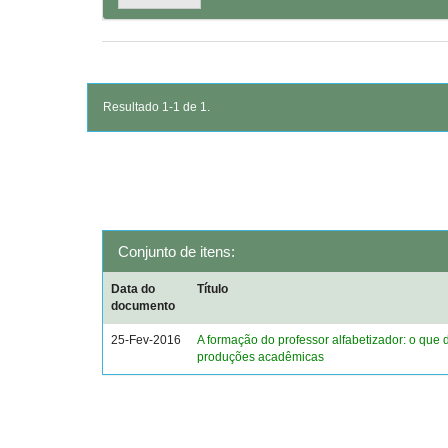
Resultado 1-1 de 1.
Conjunto de itens:
Data do
Título
documento
25-Fev-2016
A formação do professor alfabetizador: o que 
produções acadêmicas