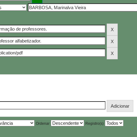
Ordenar
Registro(s)