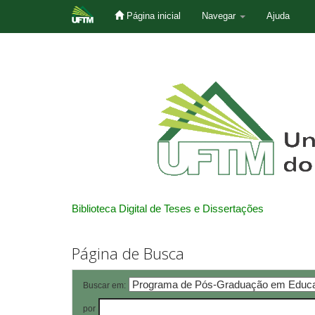
Página inicial
Navegar
Ajuda
Skip
navigation
Biblioteca Digital de Teses e Dissertações
Página de Busca
Buscar em:
por