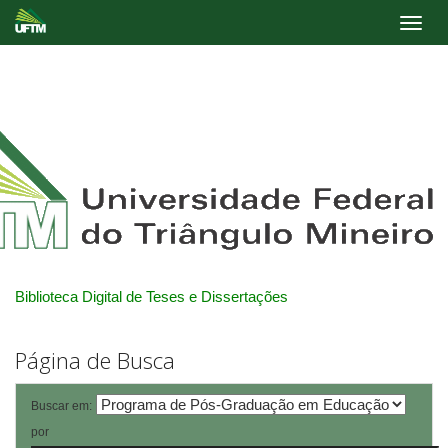
Skip
navigation
Biblioteca Digital de Teses e Dissertações
Página de Busca
Buscar em:
por