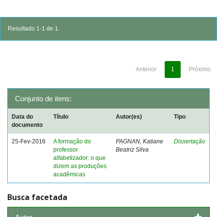
Resultado 1-1 de 1.
Anterior
1
Próximo
Conjunto de itens:
Data do
Título
Autor(es)
Tipo
documento
25-Fev-2016
A formação do
PAGNAN, Katiane
Dissertação
professor
Beatriz Silva
alfabetizador: o que
dizem as produções
acadêmicas
Busca facetada