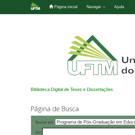
Página inicial
Navegar
Ajuda
Skip
navigation
Biblioteca Digital de Teses e Dissertações
Página de Busca
Buscar em:
por