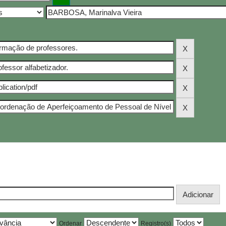
Ordenar
Registro(s)