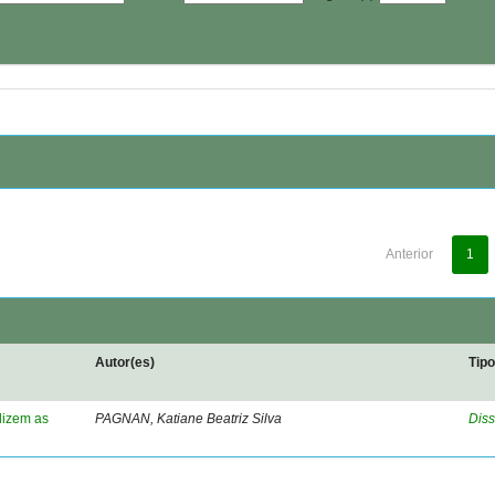
Anterior
1
Autor(es)
Tip
dizem as
PAGNAN, Katiane Beatriz Silva
Diss