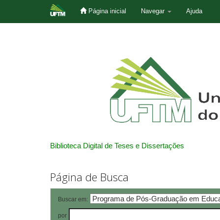
Página inicial
Navegar
Ajuda
Skip
navigation
Biblioteca Digital de Teses e Dissertações
Página de Busca
Buscar em:
por