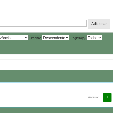
Ordenar
Registro(s)
Anterior
1