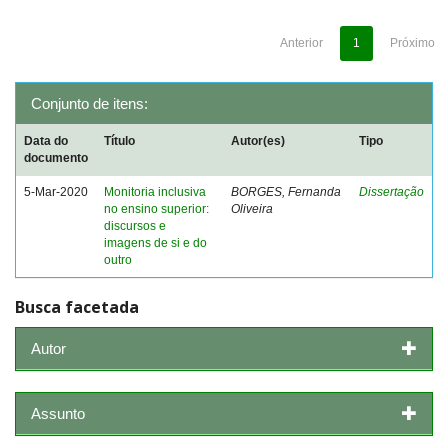
Anterior
1
Próximo
Conjunto de itens:
Data do
Título
Autor(es)
Tipo
documento
5-Mar-2020
Monitoria inclusiva
BORGES, Fernanda
Dissertação
no ensino superior:
Oliveira
discursos e
imagens de si e do
outro
Busca facetada
Autor
Assunto