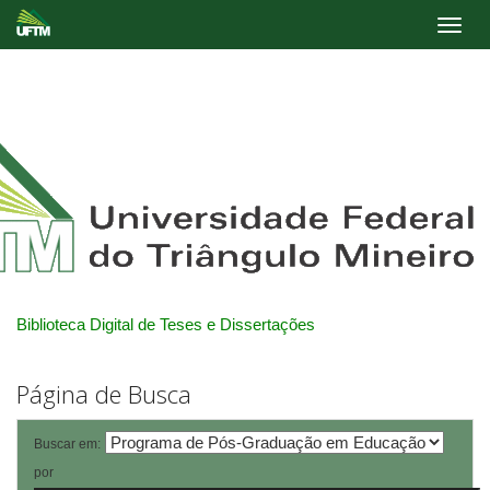
Skip
navigation
Biblioteca Digital de Teses e Dissertações
Página de Busca
Buscar em:
por