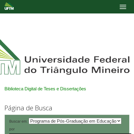
Skip
navigation
Biblioteca Digital de Teses e Dissertações
Página de Busca
Buscar em:
por