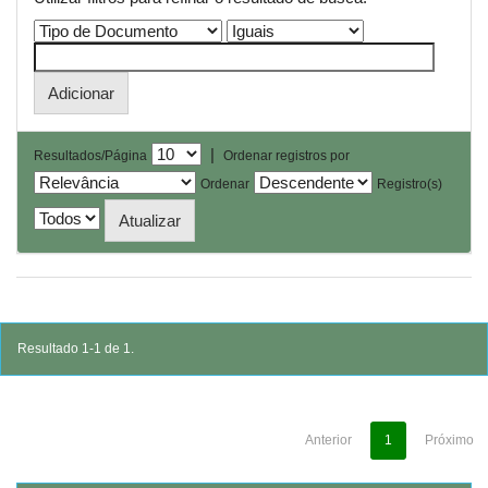
|
Resultados/Página
Ordenar registros por
Ordenar
Registro(s)
Resultado 1-1 de 1.
Anterior
1
Próximo