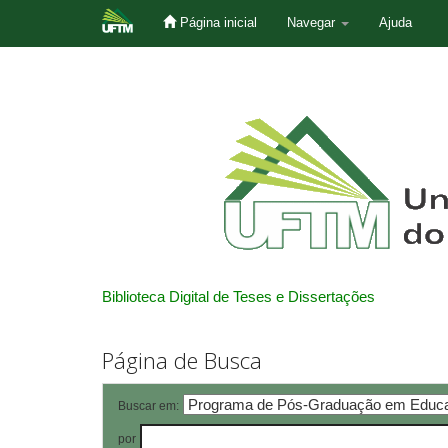
Página inicial
Navegar
Ajuda
Skip
navigation
Biblioteca Digital de Teses e Dissertações
Página de Busca
Buscar em:
por