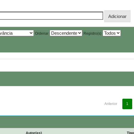
Ordenar
Registro(s)
Anterior
1
Autor(es)
Tip