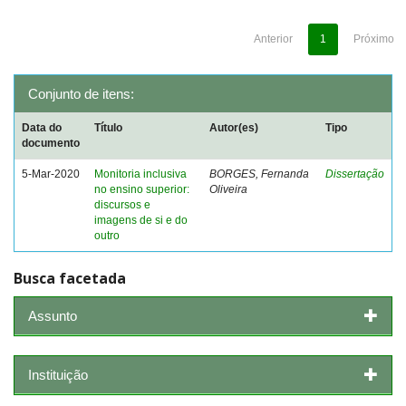
Anterior
1
Próximo
Conjunto de itens:
Data do
Título
Autor(es)
Tipo
documento
5-Mar-2020
Monitoria inclusiva
BORGES, Fernanda
Dissertação
no ensino superior:
Oliveira
discursos e
imagens de si e do
outro
Busca facetada
Assunto
Instituição