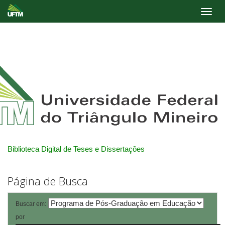
Skip
navigation
Biblioteca Digital de Teses e Dissertações
Página de Busca
Buscar em:
por