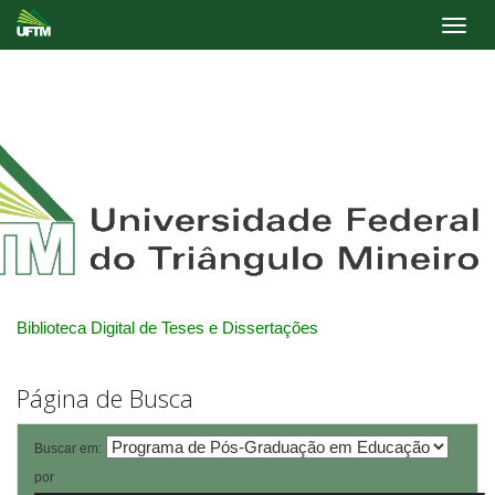
Skip
navigation
Biblioteca Digital de Teses e Dissertações
Página de Busca
Buscar em:
por