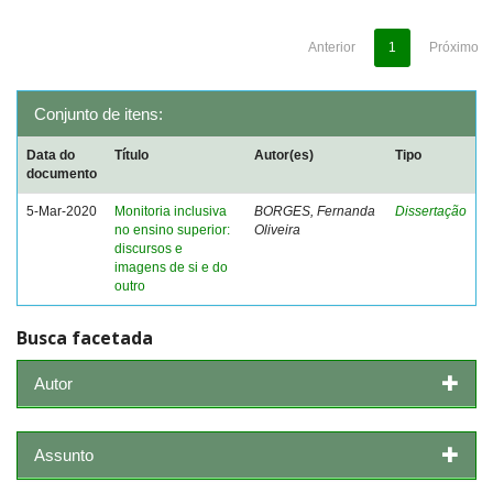
Anterior
1
Próximo
Conjunto de itens:
Data do
Título
Autor(es)
Tipo
documento
5-Mar-2020
Monitoria inclusiva
BORGES, Fernanda
Dissertação
no ensino superior:
Oliveira
discursos e
imagens de si e do
outro
Busca facetada
Autor
Assunto