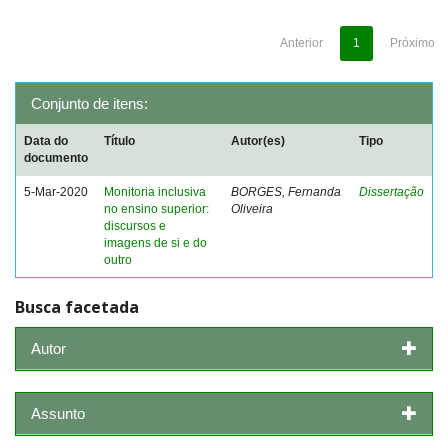
Anterior
1
Próximo
Conjunto de itens:
Data do
Título
Autor(es)
Tipo
documento
5-Mar-2020
Monitoria inclusiva
BORGES, Fernanda
Dissertação
no ensino superior:
Oliveira
discursos e
imagens de si e do
outro
Busca facetada
Autor
Assunto