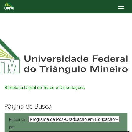
Skip
navigation
Biblioteca Digital de Teses e Dissertações
Página de Busca
Buscar em:
por