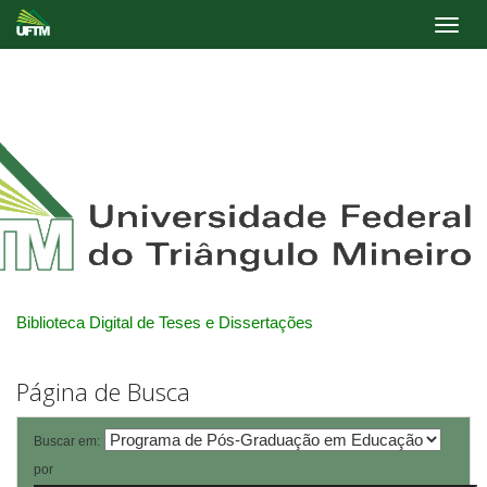
Skip
navigation
Biblioteca Digital de Teses e Dissertações
Página de Busca
Buscar em:
por