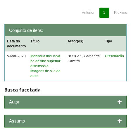
Anterior
1
Próximo
Conjunto de itens:
Data do
Título
Autor(es)
Tipo
documento
5-Mar-2020
Monitoria inclusiva
BORGES, Fernanda
Dissertação
no ensino superior:
Oliveira
discursos e
imagens de si e do
outro
Busca facetada
Autor
Assunto