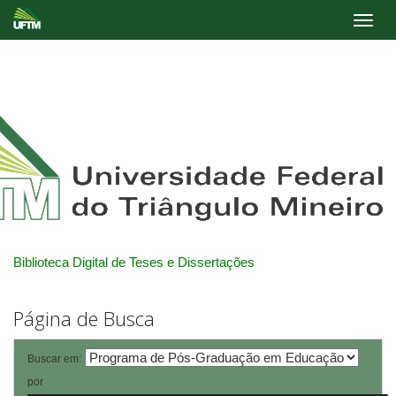
Skip
navigation
Biblioteca Digital de Teses e Dissertações
Página de Busca
Buscar em:
por