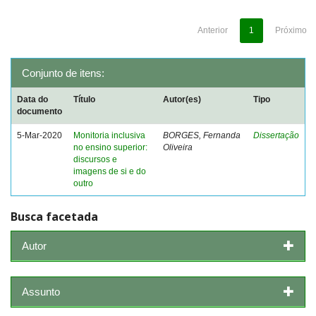
Anterior
1
Próximo
Conjunto de itens:
Data do
Título
Autor(es)
Tipo
documento
5-Mar-2020
Monitoria inclusiva
BORGES, Fernanda
Dissertação
no ensino superior:
Oliveira
discursos e
imagens de si e do
outro
Busca facetada
Autor
Assunto