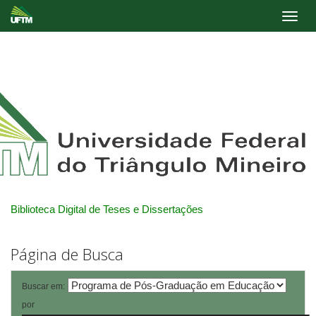
Skip
navigation
Biblioteca Digital de Teses e Dissertações
Página de Busca
Buscar em:
por