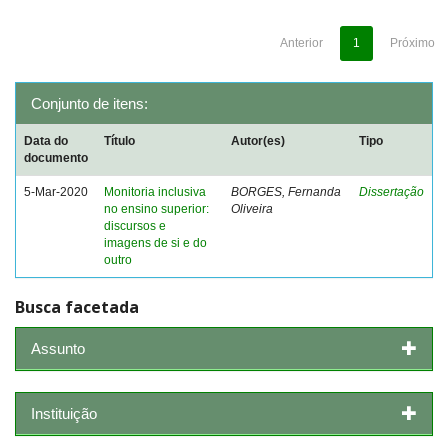
Anterior
1
Próximo
Conjunto de itens:
Data do
Título
Autor(es)
Tipo
documento
5-Mar-2020
Monitoria inclusiva
BORGES, Fernanda
Dissertação
no ensino superior:
Oliveira
discursos e
imagens de si e do
outro
Busca facetada
Assunto
Instituição