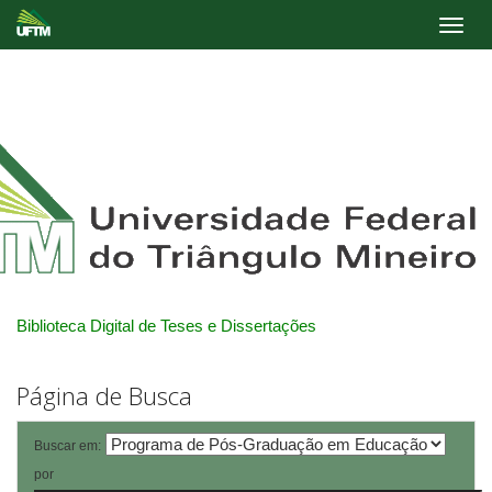
Skip
navigation
Biblioteca Digital de Teses e Dissertações
Página de Busca
Buscar em:
por