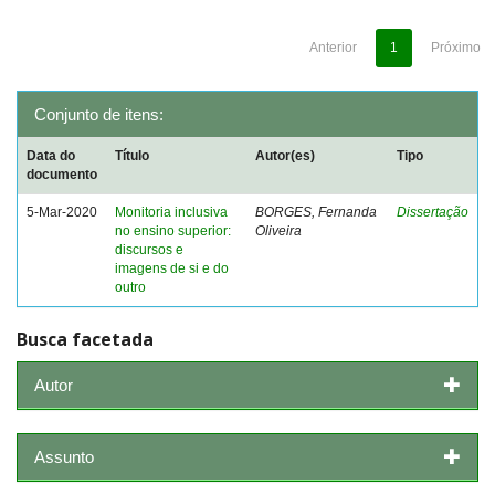
Anterior
1
Próximo
Conjunto de itens:
Data do
Título
Autor(es)
Tipo
documento
5-Mar-2020
Monitoria inclusiva
BORGES, Fernanda
Dissertação
no ensino superior:
Oliveira
discursos e
imagens de si e do
outro
Busca facetada
Autor
Assunto