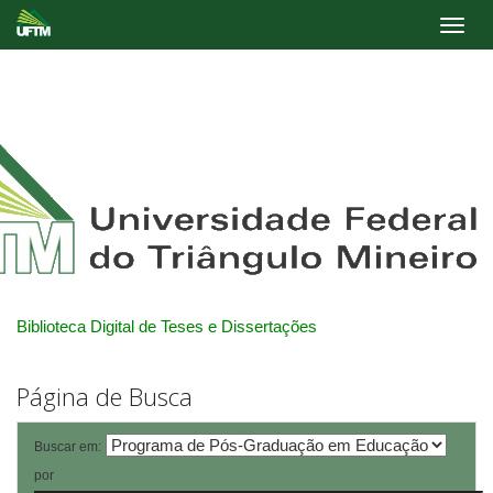
Skip
navigation
Biblioteca Digital de Teses e Dissertações
Página de Busca
Buscar em:
por