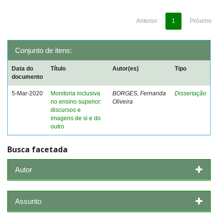
Anterior
1
Próximo
Conjunto de itens:
Data do
Título
Autor(es)
Tipo
documento
5-Mar-2020
Monitoria inclusiva
BORGES, Fernanda
Dissertação
no ensino superior:
Oliveira
discursos e
imagens de si e do
outro
Busca facetada
Autor
Assunto