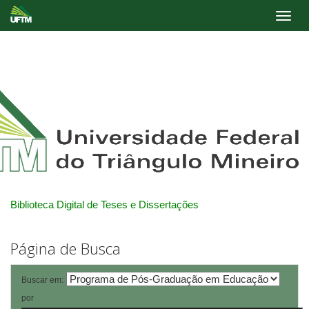
Skip
navigation
Biblioteca Digital de Teses e Dissertações
Página de Busca
Buscar em:
por