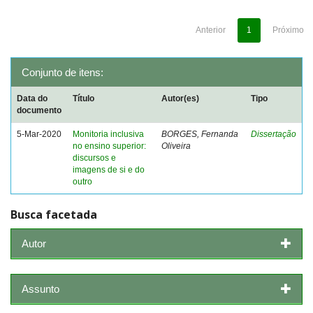
Anterior
1
Próximo
Conjunto de itens:
Data do
Título
Autor(es)
Tipo
documento
5-Mar-2020
Monitoria inclusiva
BORGES, Fernanda
Dissertação
no ensino superior:
Oliveira
discursos e
imagens de si e do
outro
Busca facetada
Autor
Assunto