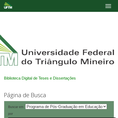
Skip
navigation
Biblioteca Digital de Teses e Dissertações
Página de Busca
Buscar em:
por