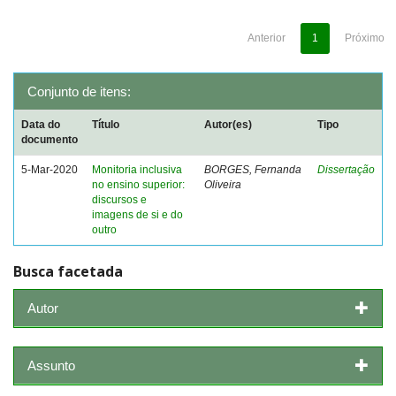
Anterior
1
Próximo
Conjunto de itens:
Data do
Título
Autor(es)
Tipo
documento
5-Mar-2020
Monitoria inclusiva
BORGES, Fernanda
Dissertação
no ensino superior:
Oliveira
discursos e
imagens de si e do
outro
Busca facetada
Autor
Assunto