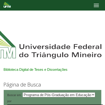
Skip
navigation
Biblioteca Digital de Teses e Dissertações
Página de Busca
Buscar em:
por