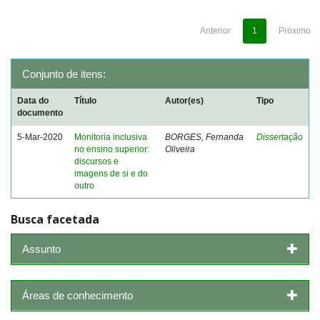
Anterior
1
Próximo
Conjunto de itens:
Data do
Título
Autor(es)
Tipo
documento
5-Mar-2020
Monitoria inclusiva
BORGES, Fernanda
Dissertação
no ensino superior:
Oliveira
discursos e
imagens de si e do
outro
Busca facetada
Assunto
Áreas de conhecimento