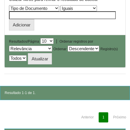
|
Resultados/Página
Ordenar registros por
Ordenar
Registro(s)
Resultado 1-1 de 1.
Anterior
1
Próximo