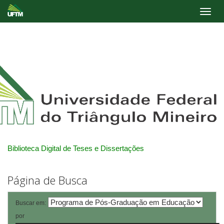
Skip
navigation
Biblioteca Digital de Teses e Dissertações
Página de Busca
Buscar em:
por