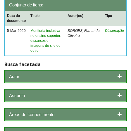
Conjunto de itens:
Data do
Título
Autor(es)
Tipo
documento
5-Mar-2020
Monitoria inclusiva
BORGES, Fernanda
Dissertação
no ensino superior:
Oliveira
discursos e
imagens de si e do
outro
Busca facetada
Autor
Assunto
Áreas de conhecimento