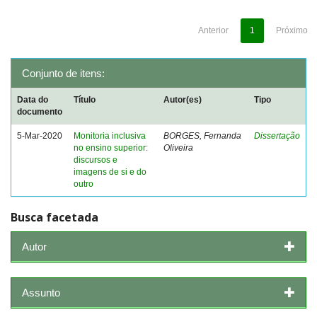
Anterior
1
Próximo
Conjunto de itens:
Data do
Título
Autor(es)
Tipo
documento
5-Mar-2020
Monitoria inclusiva
BORGES, Fernanda
Dissertação
no ensino superior:
Oliveira
discursos e
imagens de si e do
outro
Busca facetada
Autor
Assunto