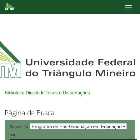
Skip
navigation
Biblioteca Digital de Teses e Dissertações
Página de Busca
Buscar em:
por