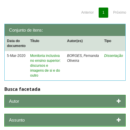
Anterior
1
Próximo
Conjunto de itens:
Data do
Título
Autor(es)
Tipo
documento
5-Mar-2020
Monitoria inclusiva
BORGES, Fernanda
Dissertação
no ensino superior:
Oliveira
discursos e
imagens de si e do
outro
Busca facetada
Autor
Assunto