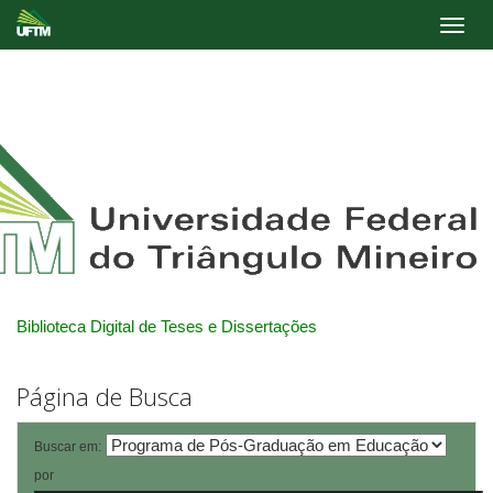
Skip
navigation
Biblioteca Digital de Teses e Dissertações
Página de Busca
Buscar em:
por