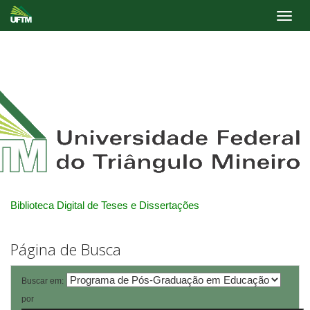
Skip
navigation
Biblioteca Digital de Teses e Dissertações
Página de Busca
Buscar em:
por