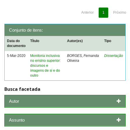
Anterior
1
Próximo
Conjunto de itens:
Data do
Título
Autor(es)
Tipo
documento
5-Mar-2020
Monitoria inclusiva
BORGES, Fernanda
Dissertação
no ensino superior:
Oliveira
discursos e
imagens de si e do
outro
Busca facetada
Autor
Assunto