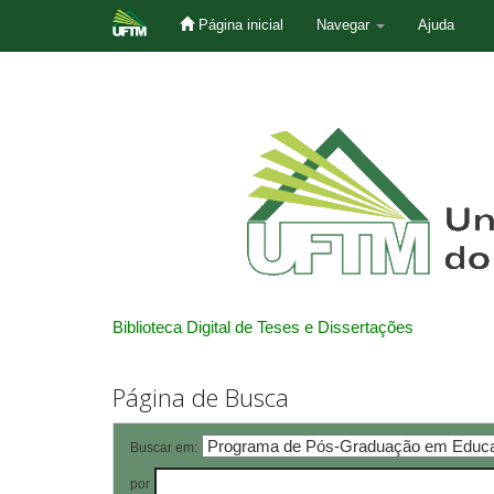
Página inicial
Navegar
Ajuda
Skip
navigation
Biblioteca Digital de Teses e Dissertações
Página de Busca
Buscar em:
por