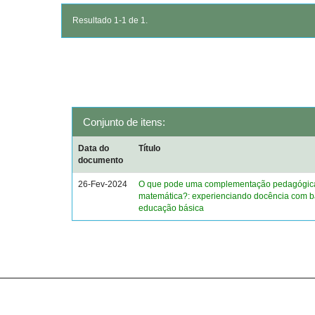
Resultado 1-1 de 1.
Conjunto de itens:
Data do
Título
documento
26-Fev-2024
O que pode uma complementação pedagógic
matemática?: experienciando docência com b
educação básica