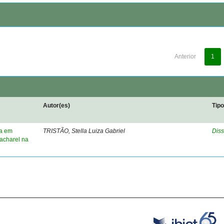
Anterior
1
Autor(es)
Tip
a em
TRISTÃO, Stella Luiza Gabriel
Diss
acharel na