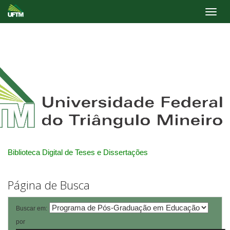
Skip
navigation
Biblioteca Digital de Teses e Dissertações
Página de Busca
Buscar em:
por