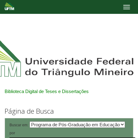
Skip
navigation
Biblioteca Digital de Teses e Dissertações
Página de Busca
Buscar em:
por