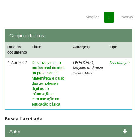
Anterior
1
Próximo
Conjunto de itens:
Data do
Título
Autor(es)
Tipo
documento
1-Abr-2022
Desenvolvimento
GREGÓRIO,
Dissertação
profissional docente
Maycon de Souza
do professor de
Silva Cunha
Matemática e o uso
das tecnologias
digitais de
informação e
comunicação na
educação básica
Busca facetada
Autor