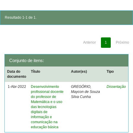
Resultado 1-1 de 1.
Anterior
1
Próximo
Conjunto de itens:
Data do
Título
Autor(es)
Tipo
documento
1-Abr-2022
Desenvolvimento
GREGÓRIO,
Dissertação
profissional docente
Maycon de Souza
do professor de
Silva Cunha
Matemática e o uso
das tecnologias
digitais de
informação e
comunicação na
educação básica