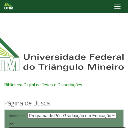
Skip
navigation
Biblioteca Digital de Teses e Dissertações
Página de Busca
Buscar em:
por