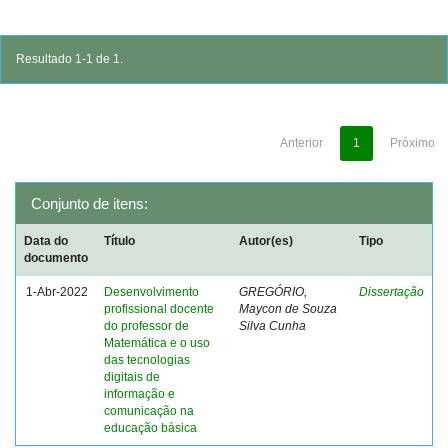
Resultado 1-1 de 1.
Anterior
1
Próximo
Conjunto de itens:
Data do
Título
Autor(es)
Tipo
documento
1-Abr-2022
Desenvolvimento
GREGÓRIO,
Dissertação
profissional docente
Maycon de Souza
do professor de
Silva Cunha
Matemática e o uso
das tecnologias
digitais de
informação e
comunicação na
educação básica