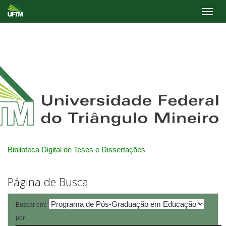
Skip
navigation
Biblioteca Digital de Teses e Dissertações
Página de Busca
Buscar em:
por