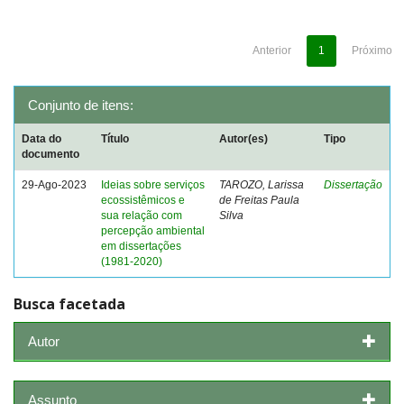
Anterior
1
Próximo
Conjunto de itens:
Data do
Título
Autor(es)
Tipo
documento
29-Ago-2023
Ideias sobre serviços
TAROZO, Larissa
Dissertação
ecossistêmicos e
de Freitas Paula
sua relação com
Silva
percepção ambiental
em dissertações
(1981-2020)
Busca facetada
Autor
Assunto