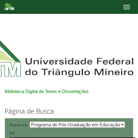
Skip
navigation
Biblioteca Digital de Teses e Dissertações
Página de Busca
Buscar em:
por